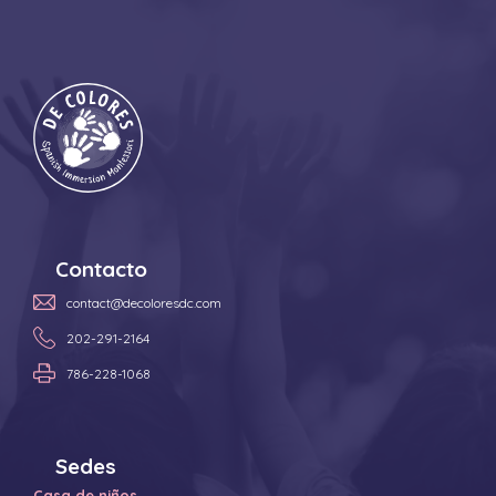
Contacto
contact@decoloresdc.com
202-291-2164
786-228-1068
Sedes
Casa de niños